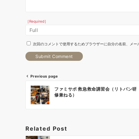
［Required］
次回のコメントで使用するためブラウザーに自分の名前、メー
Previous page
投
ファミサポ 救急救命講習会（リトバン研
稿
修兼ねる）
ナ
ビ
ゲ
Related Post
ー