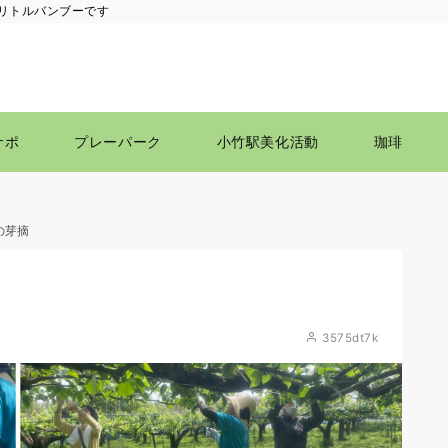
リトルバンブーです
サポ
プレーパーク
小竹駅美化活動
珈琲
の芽摘
3575dt7k