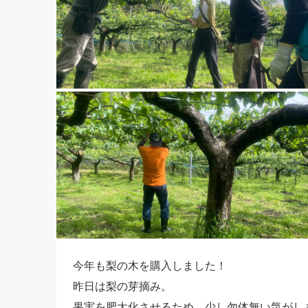
今年も梨の木を購入しました！
昨日は梨の芽摘み。
果実を肥大化させるため、少し勿体無い気がし